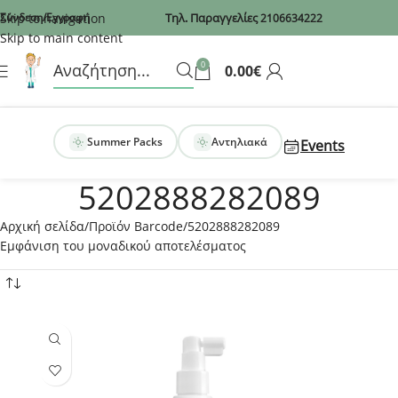
Recaptcha
Skip to navigation
Σύνδεση/Εγγραφή
Τηλ. Παραγγελίες
2106634222
Skip to main content
0
0.00
€
Summer Packs
Αντηλιακά
Events
5202888282089
Αρχική σελίδα
Προϊόν Barcode
5202888282089
Εμφάνιση του μοναδικού αποτελέσματος