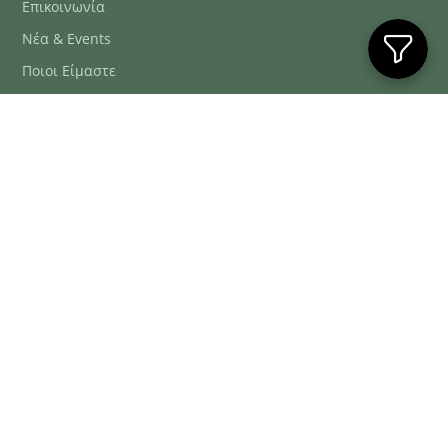
Επικοινωνία
Νέα & Events
Ποιοι Είμαστε
Συχνές Ερωτήσεις
Blog
ΕΞΥΠΗΡΈΤΗΣΗ ΠΕΛΑΤΏΝ
ΤΗΛ. ΠΑΡΑΓΓΕΛΊΕΣ
2106634222