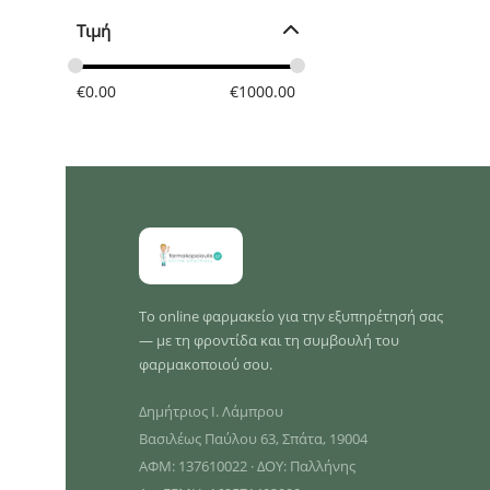
Τιμή
€
0.00
€
1000.00
Το online φαρμακείο για την εξυπηρέτησή σας
— με τη φροντίδα και τη συμβουλή του
φαρμακοποιού σου.
Δημήτριος Ι. Λάμπρου
Βασιλέως Παύλου 63, Σπάτα, 19004
ΑΦΜ: 137610022 · ΔΟΥ: Παλλήνης