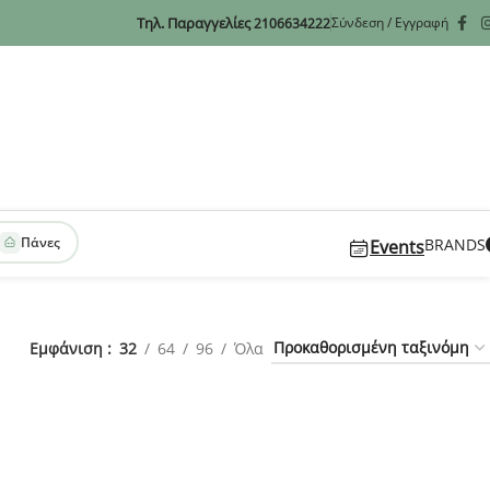
Τηλ. Παραγγελίες
Σύνδεση / Εγγραφή
2106634222
Πάνες
BRANDS
Events
Εμφάνιση
32
64
96
Όλα