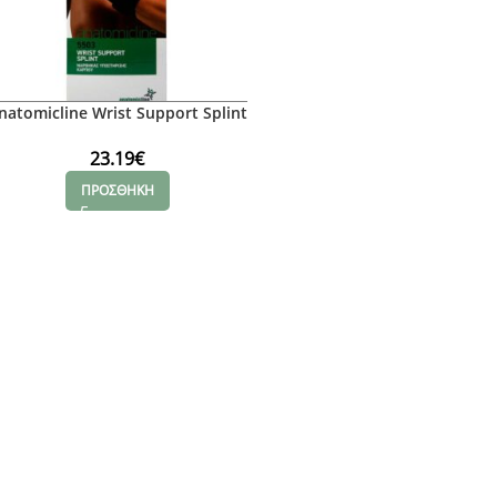
natomicline Wrist Support Splint
– Νάρθηκας Καρπού (δεξί) Νο L
23.19
€
ΠΡΟΣΘΗΚΗ