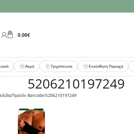
0
0.00
€
λιακά
Ακμή
Τριχόπτωση
Ευαίσθητη Περιοχή
5206210197249
ελίδα
Προϊόν Barcode
5206210197249