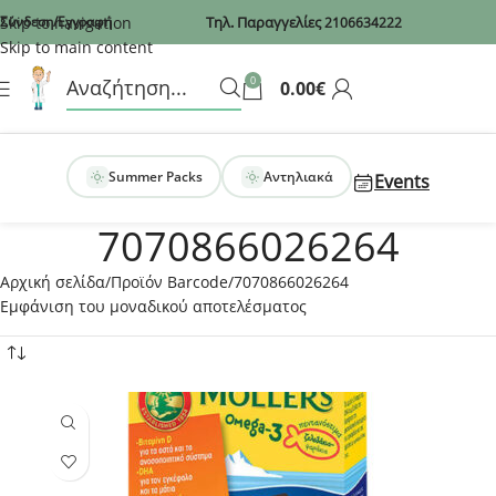
Recaptcha
Skip to navigation
Σύνδεση/Εγγραφή
Τηλ. Παραγγελίες
2106634222
Skip to main content
0
0.00
€
Summer Packs
Αντηλιακά
Events
7070866026264
Αρχική σελίδα
Προϊόν Barcode
7070866026264
Εμφάνιση του μοναδικού αποτελέσματος