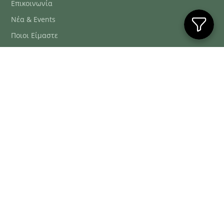
Επικοινωνία
Νέα & Events
Ποιοι Είμαστε
Συχνές Ερωτήσεις
Blog
ΕΞΥΠΗΡΈΤΗΣΗ ΠΕΛΑΤΏΝ
ΤΗΛ. ΠΑΡΑΓΓΕΛΊΕΣ
2106634222