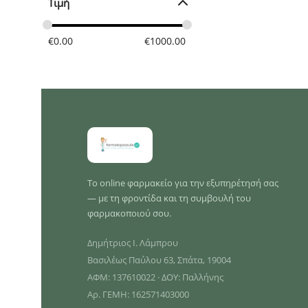
Τιμή
€
0.00
€
1000.00
Το online φαρμακείο για την εξυπηρέτησή σας
— με τη φροντίδα και τη συμβουλή του
φαρμακοποιού σου.
Δημήτριος Ι. Λάμπρου
Βασιλέως Παύλου 63, Σπάτα, 19004
ΑΦΜ: 137610022 · ΔΟΥ: Παλλήνης
Αρ. ΓΕΜΗ: 162571403000