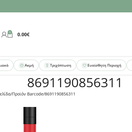
0
0.00
€
λιακά
Ακμή
Τριχόπτωση
Ευαίσθητη Περιοχή
8691190856311
ελίδα
Προϊόν Barcode
8691190856311