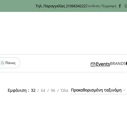
Τηλ. Παραγγελίες
Σύνδεση / Εγγραφή
2106634222
Πάνες
BRANDS
Events
Εμφάνιση
32
64
96
Όλα