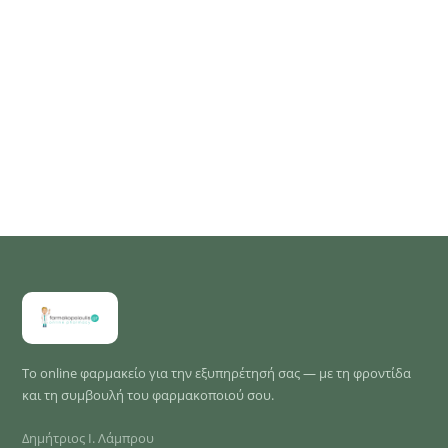
Το online φαρμακείο για την εξυπηρέτησή σας — με τη φροντίδα
και τη συμβουλή του φαρμακοποιού σου.
Δημήτριος Ι. Λάμπρου