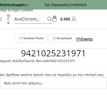
Recaptcha
Skip to navigation
Σύνδεση/Εγγραφή
Τηλ. Παραγγελίες
2106634222
Skip to main content
0
0.00
€
Summer Packs
Αντηλιακά
Events
9421025231971
Αρχική σελίδα
Προϊόν Barcode
9421025231971
Δεν βρέθηκε κανένα προϊόν που να ταιριάζει με την επιλογή σας.