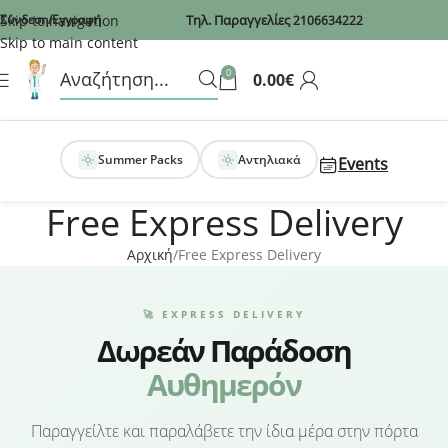
Recaptcha
Skip to navigation
Σύνδεση/Εγγραφή
Τηλ. Παραγγελίες
2106634222
Skip to main content
0
0.00
€
Summer Packs
Αντηλιακά
Events
Free Express Delivery
Αρχική
Free Express Delivery
🚀 EXPRESS DELIVERY
Δωρεάν Παράδοση
Αυθημερόν
Παραγγείλτε και παραλάβετε την ίδια μέρα στην πόρτα