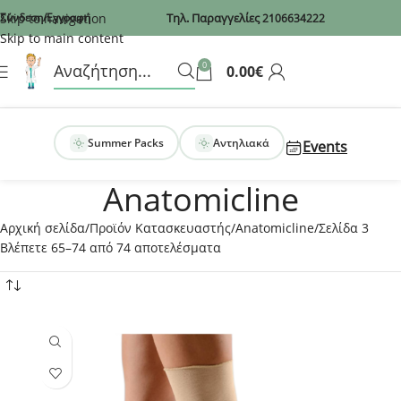
Recaptcha
Skip to navigation
Σύνδεση/Εγγραφή
Τηλ. Παραγγελίες
2106634222
Skip to main content
0
0.00
€
Summer Packs
Αντηλιακά
Events
Anatomicline
Αρχική σελίδα
Προϊόν Κατασκευαστής
Anatomicline
Σελίδα 3
Βλέπετε 65–74 από 74 αποτελέσματα