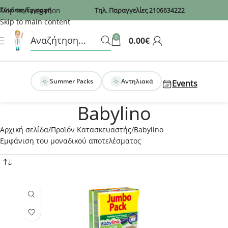
Recaptcha
Skip to navigation
Σύνδεση/Εγγραφή
Τηλ. Παραγγελίες
2106634222
Skip to main content
0
0.00
€
Summer Packs
Αντηλιακά
Events
Babylino
Αρχική σελίδα
Προϊόν Κατασκευαστής
Babylino
Εμφάνιση του μοναδικού αποτελέσματος