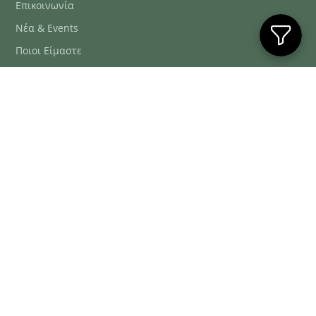
Επικοινωνία
Νέα & Events
Ποιοι Είμαστε
Συχνές Ερωτήσεις
Blog
ΕΞΥΠΗΡΈΤΗΣΗ ΠΕΛΑΤΏΝ
ΤΗΛ. ΠΑΡΑΓΓΕΛΊΕΣ
2106634222