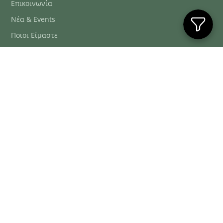
Επικοινωνία
Νέα & Events
Ποιοι Είμαστε
Συχνές Ερωτήσεις
Blog
ΕΞΥΠΗΡΈΤΗΣΗ ΠΕΛΑΤΏΝ
ΤΗΛ. ΠΑΡΑΓΓΕΛΊΕΣ
2106634222