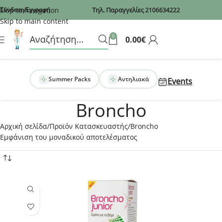
Recaptcha
Skip to navigation
Σύνδεση/Εγγραφή
Τηλ. Παραγγελίες
2106634222
Skip to main content
0
0.00
€
Summer Packs
Αντηλιακά
Events
Broncho
Αρχική σελίδα
Προϊόν Κατασκευαστής
Broncho
Εμφάνιση του μοναδικού αποτελέσματος