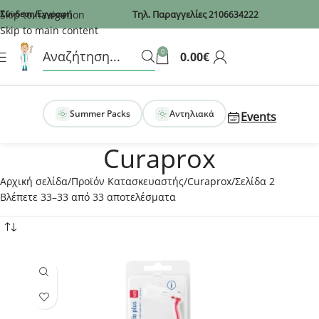
Recaptcha
Skip to navigation
Σύνδεση/Εγγραφή
Τηλ. Παραγγελίες
2106634222
Skip to main content
0
0.00
€
Summer Packs
Αντηλιακά
Events
Curaprox
Αρχική σελίδα
Προϊόν Κατασκευαστής
Curaprox
Σελίδα 2
Βλέπετε 33–33 από 33 αποτελέσματα