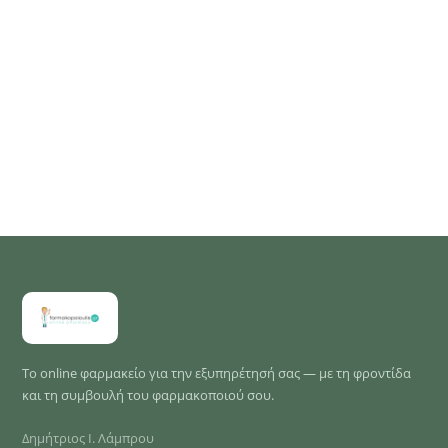
Το online φαρμακείο για την εξυπηρέτησή σας — με τη φροντίδα
και τη συμβουλή του φαρμακοποιού σου.
Δημήτριος Ι. Λάμπρου