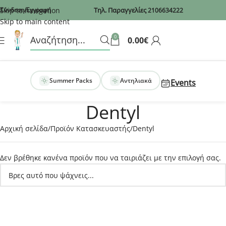
Recaptcha
Skip to navigation
Σύνδεση/Εγγραφή
Τηλ. Παραγγελίες
2106634222
Skip to main content
0
0.00
€
Summer Packs
Αντηλιακά
Events
Dentyl
Αρχική σελίδα
Προϊόν Κατασκευαστής
Dentyl
Δεν βρέθηκε κανένα προϊόν που να ταιριάζει με την επιλογή σας.