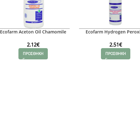
Ecofarm Aceton Oil Chamomile
Ecofarm Hydrogen Perox
Ασετόν Εμπλουτισμένο με Έλαιο
Spray 100ml
Χαμομηλιού 100ml
2.12
€
2.51
€
ΠΡΟΣΘΗΚΗ
ΠΡΟΣΘΗΚΗ