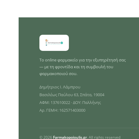
Το online φαρμακείο για την εξυπηρέτησή σας
— με τη φροντίδα και τη συμβουλή του
φαρμακοποιού σου.
Δημήτριος Ι. Λάμπρου
Βασιλέως Παύλου 63, Σπάτα, 19004
ΑΦΜ: 137610022 · ΔΟΥ: Παλλήνης
Αρ. ΓΕΜΗ: 162571403000
© 2026
Farmakopoioulis.gr
. All rights reserved