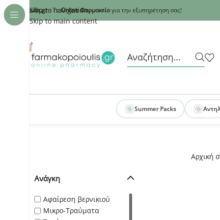
Recaptcha
Skip to navigation
armakopoioulis.gr
- Το
Online Φαρμακείο
για την εξυπηρέτηση σας!
Skip to main content
Summer Packs
Αντη
Αρχική σ
Ανάγκη
Αφαίρεση βερνικιού
Μικρο-Τραύματα