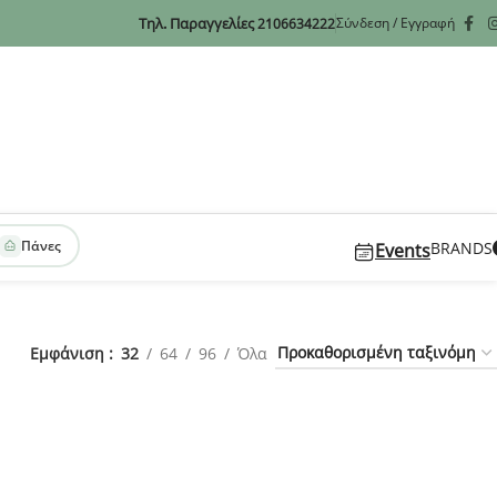
Τηλ. Παραγγελίες
Σύνδεση / Εγγραφή
2106634222
Πάνες
BRANDS
Events
Εμφάνιση
32
64
96
Όλα