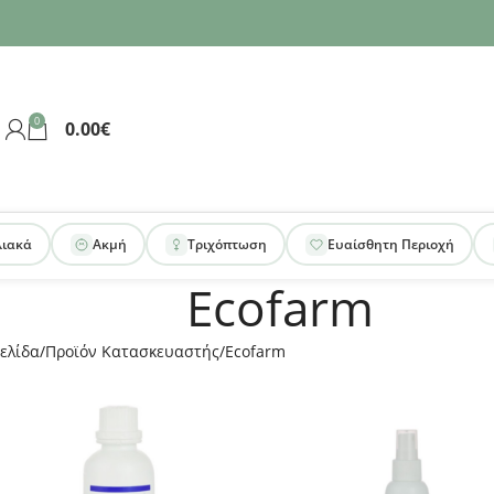
0
0.00
€
λιακά
Ακμή
Τριχόπτωση
Ευαίσθητη Περιοχή
Ecofarm
ελίδα
Προϊόν Κατασκευαστής
Ecofarm