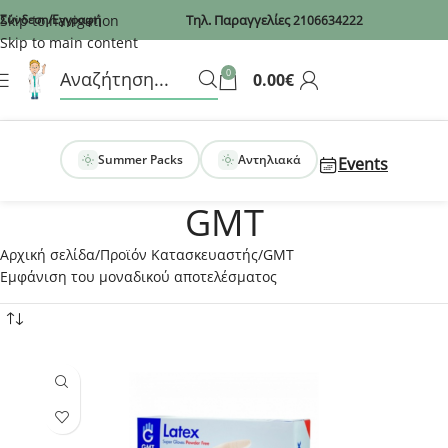
Recaptcha
Skip to navigation
Σύνδεση/Εγγραφή
Τηλ. Παραγγελίες
2106634222
Skip to main content
0
0.00
€
Summer Packs
Αντηλιακά
Events
GMT
Αρχική σελίδα
Προϊόν Κατασκευαστής
GMT
Εμφάνιση του μοναδικού αποτελέσματος