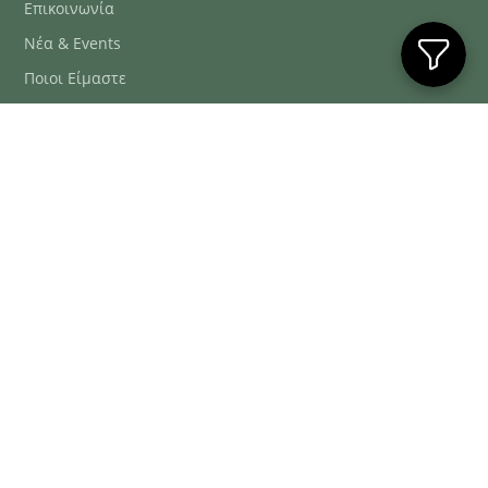
Επικοινωνία
Νέα & Events
Ποιοι Είμαστε
Συχνές Ερωτήσεις
Blog
ΕΞΥΠΗΡΈΤΗΣΗ ΠΕΛΑΤΏΝ
ΤΗΛ. ΠΑΡΑΓΓΕΛΊΕΣ
2106634222