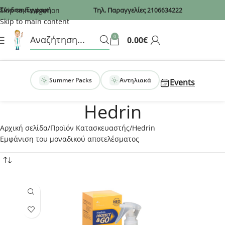
Recaptcha
Skip to navigation
Σύνδεση/Εγγραφή
Τηλ. Παραγγελίες
2106634222
Skip to main content
0
0.00
€
Summer Packs
Αντηλιακά
Events
Hedrin
Αρχική σελίδα
Προϊόν Κατασκευαστής
Hedrin
Εμφάνιση του μοναδικού αποτελέσματος