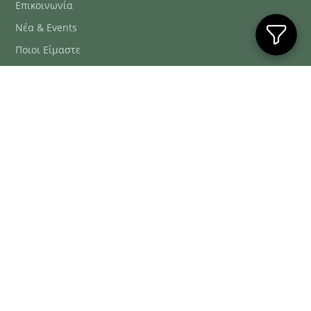
Επικοινωνία
Νέα & Events
Ποιοι Είμαστε
Συχνές Ερωτήσεις
Blog
ΕΞΥΠΗΡΈΤΗΣΗ ΠΕΛΑΤΏΝ
ΤΗΛ. ΠΑΡΑΓΓΕΛΊΕΣ
2106634222