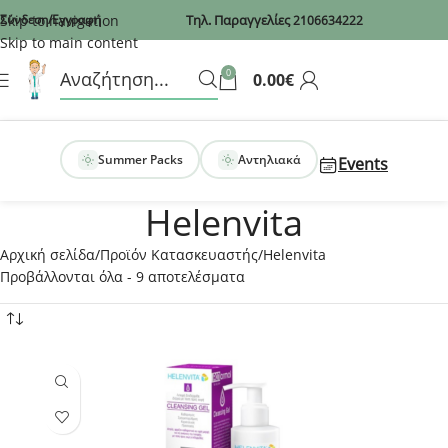
Recaptcha
Skip to navigation
Σύνδεση/Εγγραφή
Τηλ. Παραγγελίες
2106634222
Skip to main content
0
0.00
€
Summer Packs
Αντηλιακά
Events
Helenvita
Αρχική σελίδα
Προϊόν Κατασκευαστής
Helenvita
Προβάλλονται όλα - 9 αποτελέσματα