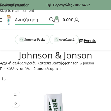
Recaptcha
Skip to navigation
Σύνδεση/Εγγραφή
Τηλ. Παραγγελίες
2106634222
Skip to main content
0
0.00
€
Summer Packs
Αντηλιακά
Events
Johnson & Jonson
Αρχική σελίδα
Προϊόν Κατασκευαστής
Johnson & Jonson
Προβάλλονται όλα - 2 αποτελέσματα