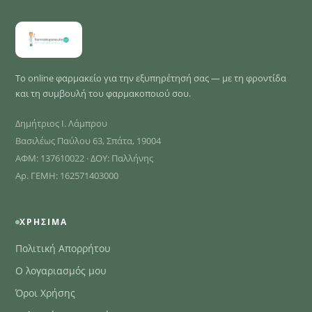
Το online φαρμακείο για την εξυπηρέτησή σας — με τη φροντίδα
και τη συμβουλή του φαρμακοποιού σου.
Δημήτριος Ι. Λάμπρου
Βασιλέως Παύλου 63, Σπάτα, 19004
ΑΦΜ: 137610022 · ΔΟΥ: Παλλήνης
Αρ. ΓΕΜΗ: 162571403000
ΧΡΉΣΙΜΑ
Πολιτική Απορρήτου
Ο λογαριασμός μου
Όροι Χρήσης