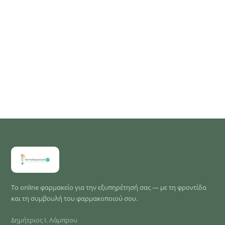
Το online φαρμακείο για την εξυπηρέτησή σας — με τη φροντίδα
και τη συμβουλή του φαρμακοποιού σου.
Δημήτριος Ι. Λάμπρου