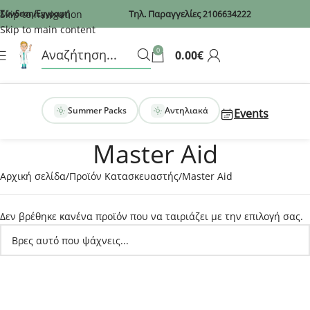
Recaptcha
Skip to navigation
Σύνδεση/Εγγραφή
Τηλ. Παραγγελίες
2106634222
Skip to main content
0
0.00
€
Summer Packs
Αντηλιακά
Events
Master Aid
Αρχική σελίδα
Προϊόν Κατασκευαστής
Master Aid
Δεν βρέθηκε κανένα προϊόν που να ταιριάζει με την επιλογή σας.