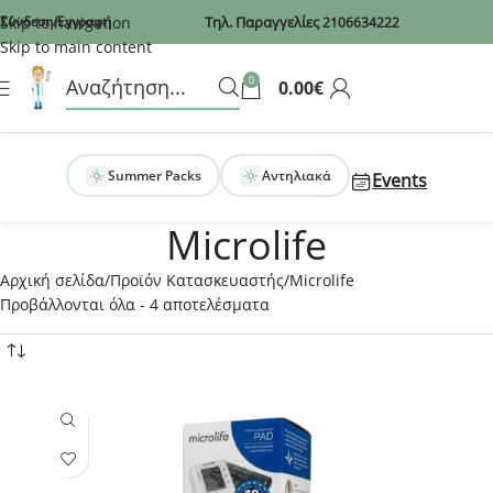
Recaptcha
Skip to navigation
Σύνδεση/Εγγραφή
Τηλ. Παραγγελίες
2106634222
Skip to main content
0
0.00
€
Summer Packs
Αντηλιακά
Events
Microlife
Αρχική σελίδα
Προϊόν Κατασκευαστής
Microlife
Προβάλλονται όλα - 4 αποτελέσματα