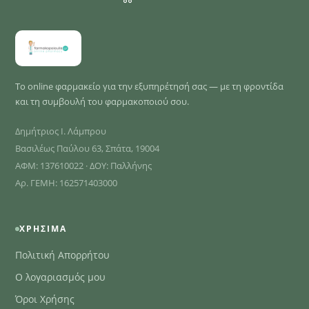
Το online φαρμακείο για την εξυπηρέτησή σας — με τη φροντίδα
και τη συμβουλή του φαρμακοποιού σου.
Δημήτριος Ι. Λάμπρου
Βασιλέως Παύλου 63, Σπάτα, 19004
ΑΦΜ: 137610022 · ΔΟΥ: Παλλήνης
Αρ. ΓΕΜΗ: 162571403000
ΧΡΉΣΙΜΑ
Πολιτική Απορρήτου
Ο λογαριασμός μου
Όροι Χρήσης