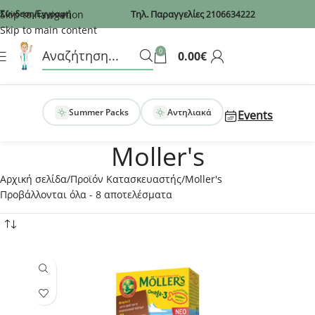
Recaptcha
Skip to navigation
Σύνδεση/Εγγραφή
Τηλ. Παραγγελίες
2106634222
Skip to main content
0
0.00
€
Summer Packs
Αντηλιακά
Events
Moller's
Αρχική σελίδα
Προϊόν Κατασκευαστής
Moller's
Προβάλλονται όλα - 8 αποτελέσματα