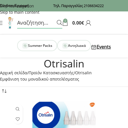
Recaptcha
Skip to navigation
Σύνδεση/Εγγραφή
Τηλ. Παραγγελίες
2106634222
Skip to main content
0
0.00
€
Summer Packs
Αντηλιακά
Events
Otrisalin
Αρχική σελίδα
Προϊόν Κατασκευαστής
Otrisalin
Εμφάνιση του μοναδικού αποτελέσματος