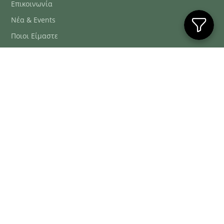
Επικοινωνία
Νέα & Events
Ποιοι Είμαστε
Συχνές Ερωτήσεις
Blog
ΕΞΥΠΗΡΈΤΗΣΗ ΠΕΛΑΤΏΝ
ΤΗΛ. ΠΑΡΑΓΓΕΛΊΕΣ
2106634222