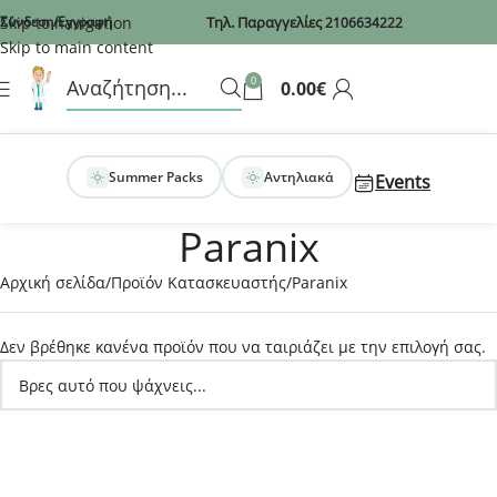
Recaptcha
Skip to navigation
Σύνδεση/Εγγραφή
Τηλ. Παραγγελίες
2106634222
Skip to main content
0
0.00
€
Summer Packs
Αντηλιακά
Events
Paranix
Αρχική σελίδα
Προϊόν Κατασκευαστής
Paranix
Δεν βρέθηκε κανένα προϊόν που να ταιριάζει με την επιλογή σας.