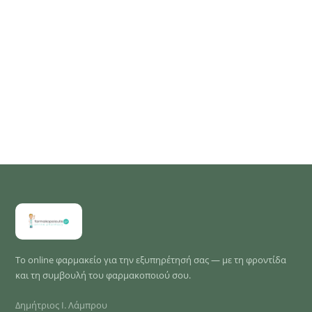
Το online φαρμακείο για την εξυπηρέτησή σας — με τη φροντίδα
και τη συμβουλή του φαρμακοποιού σου.
Δημήτριος Ι. Λάμπρου