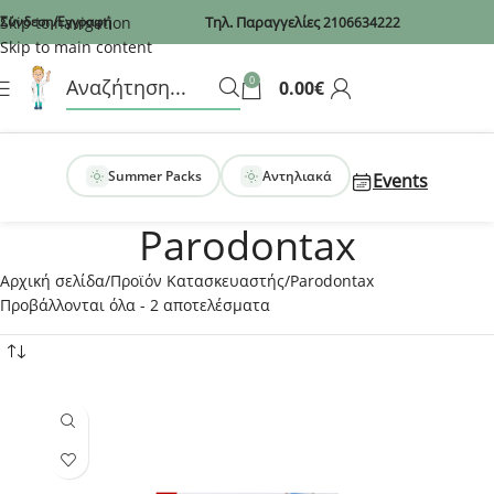
Recaptcha
Skip to navigation
Σύνδεση/Εγγραφή
Τηλ. Παραγγελίες
2106634222
Skip to main content
0
0.00
€
Summer Packs
Αντηλιακά
Events
Parodontax
Αρχική σελίδα
Προϊόν Κατασκευαστής
Parodontax
Προβάλλονται όλα - 2 αποτελέσματα