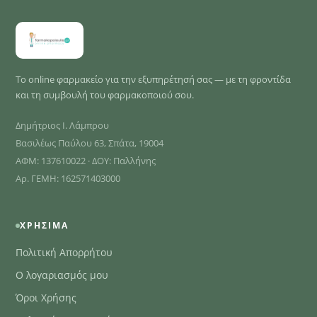
Το online φαρμακείο για την εξυπηρέτησή σας — με τη φροντίδα
και τη συμβουλή του φαρμακοποιού σου.
Δημήτριος Ι. Λάμπρου
Βασιλέως Παύλου 63, Σπάτα, 19004
ΑΦΜ: 137610022 · ΔΟΥ: Παλλήνης
Αρ. ΓΕΜΗ: 162571403000
ΧΡΉΣΙΜΑ
Πολιτική Απορρήτου
Ο λογαριασμός μου
Όροι Χρήσης