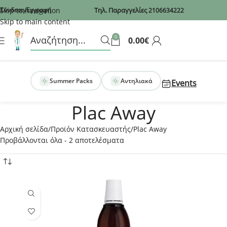
Recaptcha
Skip to navigation
Σύνδεση/Εγγραφή
Τηλ. Παραγγελίες
2106634222
Skip to main content
0
0.00
€
Summer Packs
Αντηλιακά
Events
Plac Away
Αρχική σελίδα
Προϊόν Κατασκευαστής
Plac Away
Προβάλλονται όλα - 2 αποτελέσματα