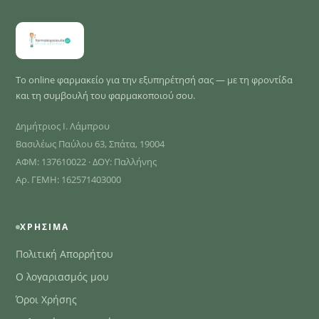
Το online φαρμακείο για την εξυπηρέτησή σας — με τη φροντίδα
και τη συμβουλή του φαρμακοποιού σου.
Δημήτριος Ι. Λάμπρου
Βασιλέως Παύλου 63, Σπάτα, 19004
ΑΦΜ: 137610022 · ΔΟΥ: Παλλήνης
Αρ. ΓΕΜΗ: 162571403000
ΧΡΉΣΙΜΑ
Πολιτική Απορρήτου
Ο λογαριασμός μου
Όροι Χρήσης