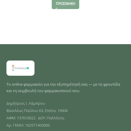
ΠΡΟΣΘΗΚΗ
Το online φαρμακείο για την εξυπηρέτησή σας — με τη φροντίδα
και τη συμβουλή του φαρμακοποιού σου.
Δημήτριος Ι. Λάμπρου
Βασιλέως Παύλου 63, Σπάτα, 19004
ΑΦΜ: 137610022 · ΔΟΥ: Παλλήνης
Αρ. ΓΕΜΗ: 162571403000