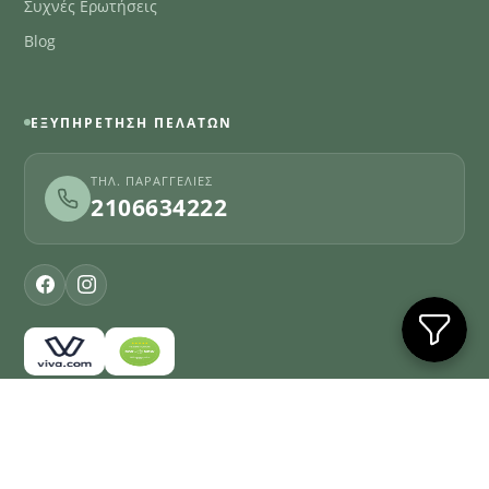
Συχνές Ερωτήσεις
Blog
ΕΞΥΠΗΡΈΤΗΣΗ ΠΕΛΑΤΏΝ
ΤΗΛ. ΠΑΡΑΓΓΕΛΊΕΣ
2106634222
© 2026
Farmakopoioulis.gr
. All rights reserved
Όροι χρήσης
Απόρρητο
Επικοινωνία