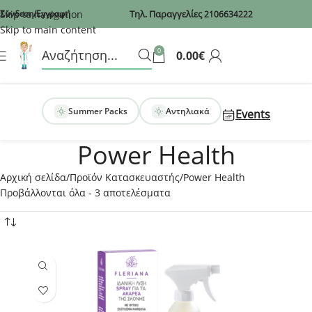
Recaptcha
Skip to navigation
Σύνδεση/Εγγραφή
Τηλ. Παραγγελίες
2106634222
Skip to main content
0
0.00
€
Summer Packs
Αντηλιακά
Events
Power Health
Αρχική σελίδα
Προϊόν Κατασκευαστής
Power Health
Προβάλλονται όλα - 3 αποτελέσματα