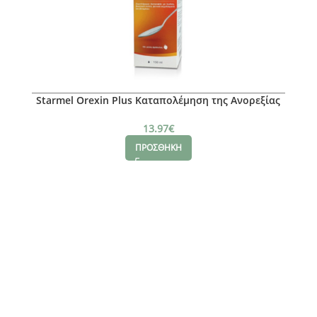
Starmel Orexin Plus Καταπολέμηση της Ανορεξίας
& της Απώλειας Όρεξης με Γεύση Φράουλα, 150ml
13.97
€
ΠΡΟΣΘΗΚΗ