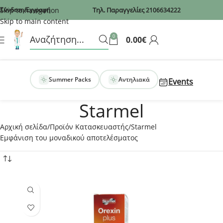
Recaptcha
Skip to navigation
Σύνδεση/Εγγραφή
Τηλ. Παραγγελίες
2106634222
Skip to main content
0
0.00
€
Summer Packs
Αντηλιακά
Events
Starmel
Αρχική σελίδα
Προϊόν Κατασκευαστής
Starmel
Εμφάνιση του μοναδικού αποτελέσματος