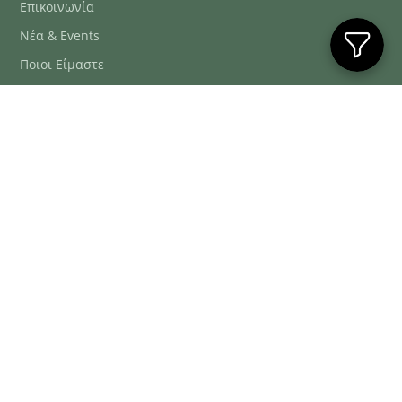
Επικοινωνία
Νέα & Events
Ποιοι Είμαστε
Συχνές Ερωτήσεις
Blog
ΕΞΥΠΗΡΈΤΗΣΗ ΠΕΛΑΤΏΝ
ΤΗΛ. ΠΑΡΑΓΓΕΛΊΕΣ
2106634222