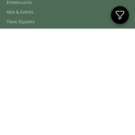
Επικοινωνία
Νέα & Events
Ποιοι Είμαστε
Συχνές Ερωτήσεις
Blog
ΕΞΥΠΗΡΈΤΗΣΗ ΠΕΛΑΤΏΝ
ΤΗΛ. ΠΑΡΑΓΓΕΛΊΕΣ
2106634222