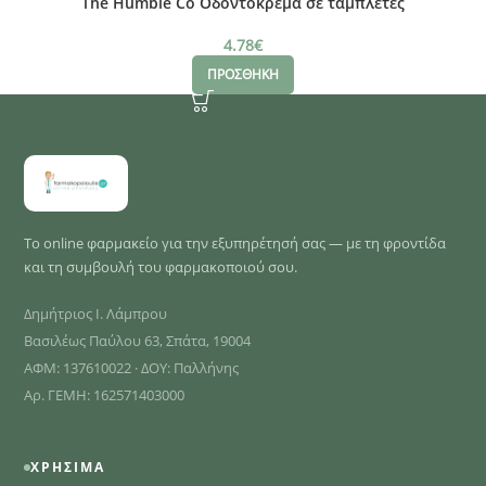
The Humble Co Οδοντόκρεμα σε ταμπλέτες
4.78
€
ΠΡΟΣΘΗΚΗ
Το online φαρμακείο για την εξυπηρέτησή σας — με τη φροντίδα
και τη συμβουλή του φαρμακοποιού σου.
Δημήτριος Ι. Λάμπρου
Βασιλέως Παύλου 63, Σπάτα, 19004
ΑΦΜ: 137610022 · ΔΟΥ: Παλλήνης
Αρ. ΓΕΜΗ: 162571403000
ΧΡΉΣΙΜΑ