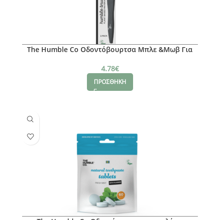
The Humble Co Οδοντόβουρτσα Μπλε &Μωβ Για
ευαίσθητα ούλα και δόντια
4.78
€
ΠΡΟΣΘΗΚΗ