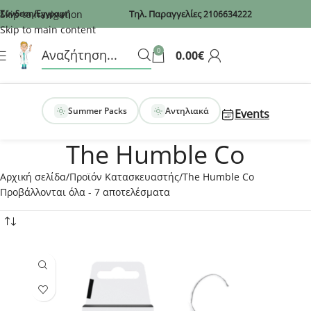
Recaptcha
Skip to navigation
Σύνδεση/Εγγραφή
Τηλ. Παραγγελίες
2106634222
Skip to main content
0
0.00
€
Summer Packs
Αντηλιακά
Events
The Humble Co
Αρχική σελίδα
Προϊόν Κατασκευαστής
The Humble Co
Προβάλλονται όλα - 7 αποτελέσματα