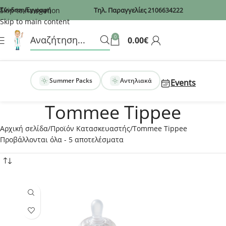
Recaptcha
Skip to navigation
Σύνδεση/Εγγραφή
Τηλ. Παραγγελίες
2106634222
Skip to main content
0
0.00
€
Summer Packs
Αντηλιακά
Events
Tommee Tippee
Αρχική σελίδα
Προϊόν Κατασκευαστής
Tommee Tippee
Προβάλλονται όλα - 5 αποτελέσματα