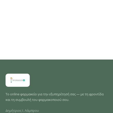
Το online φαρμακείο για την εξυπηρέτησή σας — με τη φροντίδα
και τη συμβουλή του φαρμακοποιού σου.
Δημήτριος Ι. Λάμπρου