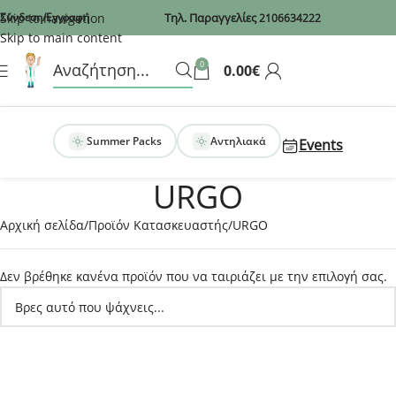
Recaptcha
Skip to navigation
Σύνδεση/Εγγραφή
Τηλ. Παραγγελίες
2106634222
Skip to main content
0
0.00
€
Summer Packs
Αντηλιακά
Events
URGO
Αρχική σελίδα
Προϊόν Κατασκευαστής
URGO
Δεν βρέθηκε κανένα προϊόν που να ταιριάζει με την επιλογή σας.