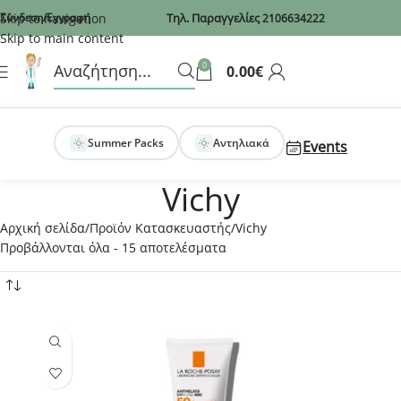
Recaptcha
Skip to navigation
Σύνδεση/Εγγραφή
Τηλ. Παραγγελίες
2106634222
Skip to main content
0
0.00
€
Summer Packs
Αντηλιακά
Events
Vichy
Αρχική σελίδα
Προϊόν Κατασκευαστής
Vichy
Προβάλλονται όλα - 15 αποτελέσματα