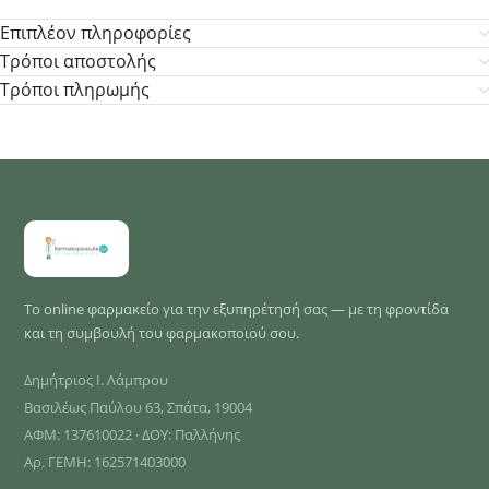
Επιπλέον πληροφορίες
Τρόποι αποστολής
Τρόποι πληρωμής
Το online φαρμακείο για την εξυπηρέτησή σας — με τη φροντίδα
και τη συμβουλή του φαρμακοποιού σου.
Δημήτριος Ι. Λάμπρου
Βασιλέως Παύλου 63, Σπάτα, 19004
ΑΦΜ: 137610022 · ΔΟΥ: Παλλήνης
Αρ. ΓΕΜΗ: 162571403000