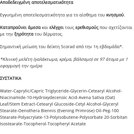
Αποδεδειγμένη αποτελεσματικότητα
Εγγυημένη αποτελεσματικότητα για το αίσθημα του
κνησμού
.
Καταπραΰνει άμεσα
και
ελέγχει
τους
ερεθισμούς
που σχετίζονται
με την
ξηρότητα
του δέρματος.
Σημαντική μείωση του δείκτη Scorad από την 1η εβδομάδα*.
*Κλινική μελέτη (γαλάκτωμα, κρέμα, βάλσαμο) σε 97 άτομα με 1
εφαρμογή την ημέρα
ΣΥΣΤΑΤΙΚΑ
Water-Caprylic/Capric Triglyceride-Glycerin-Cetearyl Alcohol-
Niacinamide-10-Hydroxydecenoic Acid-Avena Sativa (Oat)
Leaf/Stem Extract-Cetearyl Glucoside-Cetyl Alcohol-Glyceryl
Stearate-Oenothera Biennis (Evening Primrose) Oil-Peg-100
Stearate-Polyacrylate-13-Polyisobutene-Polysorbate 20-Sorbitan
Isostearate-Tocopherol-Tocopheryl Acetate