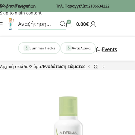
Recaptcha
Skip to navigation
Σύνδεση/Εγγραφή
Τηλ. Παραγγελίες
2106634222
Skip to main content
0
0.00
€
Summer Packs
Αντηλιακά
Events
Αρχική σελίδα
Σώμα
Ενυδάτωση Σώματος