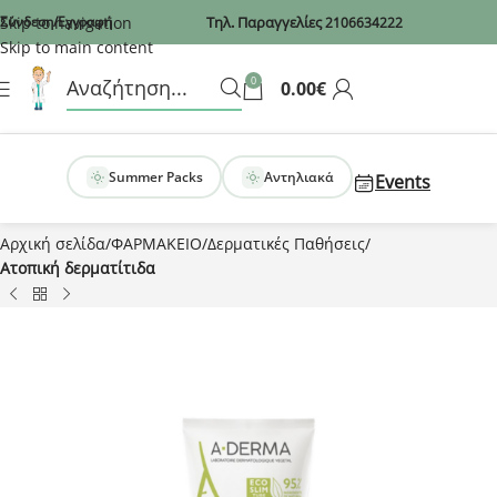
Recaptcha
Skip to navigation
Σύνδεση/Εγγραφή
Τηλ. Παραγγελίες
2106634222
Skip to main content
0
0.00
€
Summer Packs
Αντηλιακά
Events
Αρχική σελίδα
ΦΑΡΜΑΚΕΙΟ
Δερματικές Παθήσεις
Ατοπική δερματίτιδα