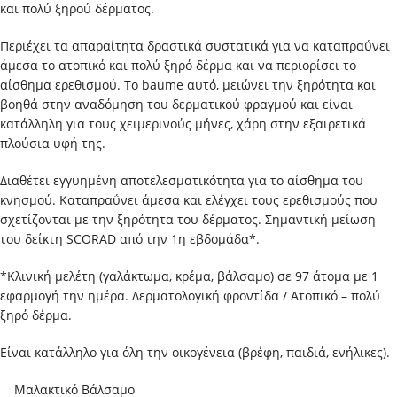
και πολύ ξηρού δέρματος.
Περιέχει τα απαραίτητα δραστικά συστατικά για να καταπραΰνει
άμεσα το ατοπικό και πολύ ξηρό δέρμα και να περιορίσει το
αίσθημα ερεθισμού. Το baume αυτό, μειώνει την ξηρότητα και
βοηθά στην αναδόμηση του δερματικού φραγμού και είναι
κατάλληλη για τους χειμερινούς μήνες, χάρη στην εξαιρετικά
πλούσια υφή της.
Διαθέτει εγγυημένη αποτελεσματικότητα για το αίσθημα του
κνησμού. Καταπραΰνει άμεσα και ελέγχει τους ερεθισμούς που
σχετίζονται με την ξηρότητα του δέρματος. Σημαντική μείωση
του δείκτη SCORAD από την 1η εβδομάδα*.
*Κλινική μελέτη (γαλάκτωμα, κρέμα, βάλσαμο) σε 97 άτομα με 1
εφαρμογή την ημέρα. Δερματολογική φροντίδα / Ατοπικό – πολύ
ξηρό δέρμα.
Είναι κατάλληλο για όλη την οικογένεια (βρέφη, παιδιά, ενήλικες).
Μαλακτικό Βάλσαμο