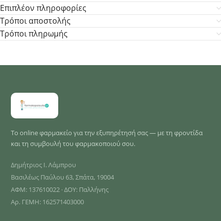
Επιπλέον πληροφορίες
Τρόποι αποστολής
Τρόποι πληρωμής
Το online φαρμακείο για την εξυπηρέτησή σας — με τη φροντίδα
και τη συμβουλή του φαρμακοποιού σου.
Δημήτριος Ι. Λάμπρου
Βασιλέως Παύλου 63, Σπάτα, 19004
ΑΦΜ: 137610022 · ΔΟΥ: Παλλήνης
Αρ. ΓΕΜΗ: 162571403000