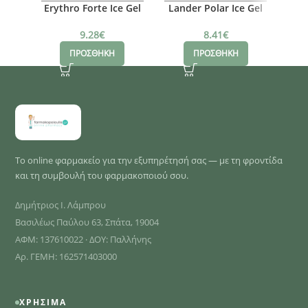
Erythro Forte Ice Gel
Lander Polar Ice Gel
Extra, 100m
Μπλε Ζελέ Για Τους
Ghi
Πόνους, 227 gr
9.28
€
8.41
€
ΠΡΟΣΘΗΚΗ
ΠΡΟΣΘΗΚΗ
Το online φαρμακείο για την εξυπηρέτησή σας — με τη φροντίδα
και τη συμβουλή του φαρμακοποιού σου.
Δημήτριος Ι. Λάμπρου
Βασιλέως Παύλου 63, Σπάτα, 19004
ΑΦΜ: 137610022 · ΔΟΥ: Παλλήνης
Αρ. ΓΕΜΗ: 162571403000
ΧΡΉΣΙΜΑ