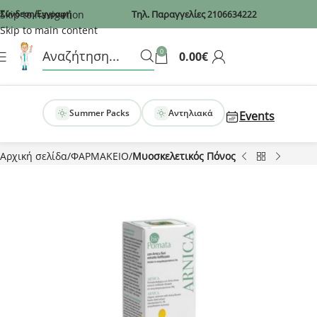
Recaptcha
Skip to navigation
Σύνδεση/Εγγραφή
Τηλ. Παραγγελίες
2106634222
Skip to main content
0
0.00
€
Summer Packs
Αντηλιακά
Events
Αρχική σελίδα
ΦΑΡΜΑΚΕΙΟ
Μυοσκελετικός Πόνος