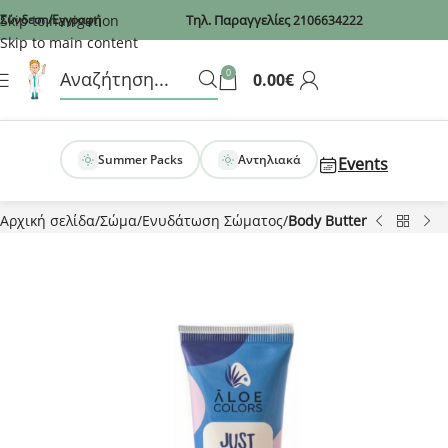
Recaptcha
Skip to navigation
Σύνδεση/Εγγραφή
Τηλ. Παραγγελίες
2106634222
Skip to main content
0
0.00
€
Summer Packs
Αντηλιακά
Events
Αρχική σελίδα
Σώμα
Ενυδάτωση Σώματος
Body Butter