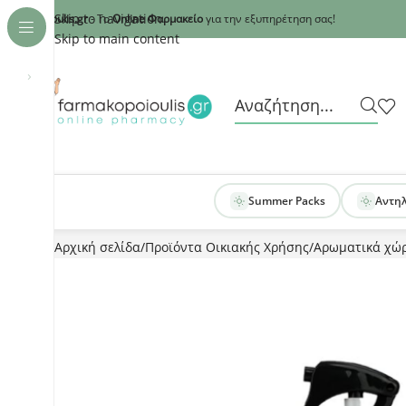
Recaptcha
Skip to navigation
armakopoioulis.gr
- Το
Online Φαρμακείο
για την εξυπηρέτηση σας!
Skip to main content
›
Summer Packs
Αντη
Αρχική σελίδα
Προϊόντα Οικιακής Χρήσης
Αρωματικά χώ