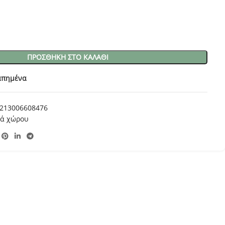
ΠΡΟΣΘΉΚΗ ΣΤΟ ΚΑΛΆΘΙ
απημένα
213006608476
κά χώρου