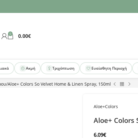
0
0.00
€
λιακά
Ακμή
Τριχόπτωση
Ευαίσθητη Περιοχή
ρου
Aloe+ Colors So Velvet Home & Linen Spray, 150ml
Aloe+Colors
Aloe+ Colors
6.09
€