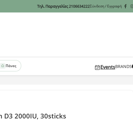
Τηλ. Παραγγελίες
Σύνδεση / Εγγραφή
2106634222
Πάνες
BRANDS
Events
n D3 2000IU, 30sticks