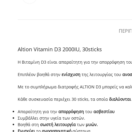
ΠΕΡΙ
Altion Vitamin D3 2000IU, 30sticks
Η Βιταμίνη D3 είναι απαραίτητη για την απορρόφηση τ
Επιπλέον βοηθά στην
ενίσχυση
της λειτουργίας του
ανοσ
Με το συμπλήρωμα διατροφής
ALTION D3 μπορείς να καλ
Κάθε συσκευασία περιέχει 30 sticks, τα οποία
διαλύονται
Απαραίτητη για την
απορρόφηση
του
ασβεστίου
Συµβάλλει στην υγεία των οστών.
Βοηθά στη
σωστή λειτουργία
των
µυών.
Ενισχύει
το
ανοσοποιητικό
σύστηµα.