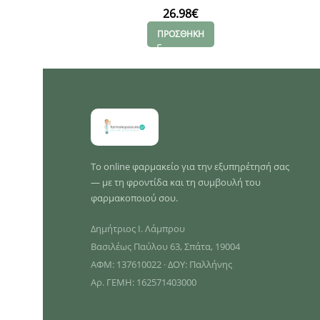
26.98
€
ΠΡΟΣΘΗΚΗ
Το online φαρμακείο για την εξυπηρέτησή σας
— με τη φροντίδα και τη συμβουλή του
φαρμακοποιού σου.
Δημήτριος Ι. Λάμπρου
Βασιλέως Παύλου 63, Σπάτα, 19004
ΑΦΜ: 137610022 · ΔΟΥ: Παλλήνης
Αρ. ΓΕΜΗ: 162571403000