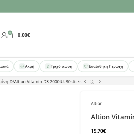
0
0.00
€
λιακά
Ακμή
Τριχόπτωση
Ευαίσθητη Περιοχή
μίνη D
Altion Vitamin D3 2000IU, 30sticks
Altion
Altion Vitami
15.70
€