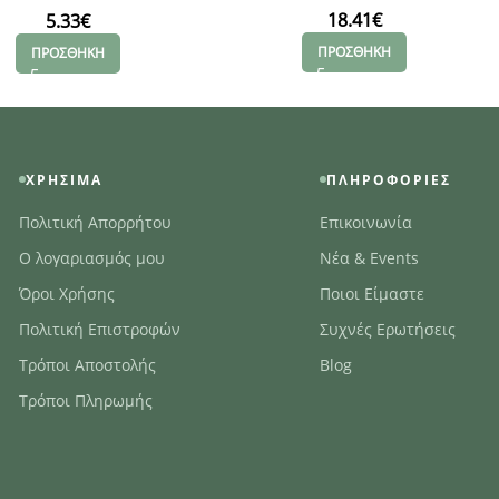
18.41
€
5.33
€
ΠΡΟΣΘΗΚΗ
ΠΡΟΣΘΗΚΗ
ΧΡΉΣΙΜΑ
ΠΛΗΡΟΦΟΡΊΕΣ
Πολιτική Απορρήτου
Επικοινωνία
Ο λογαριασμός μου
Νέα & Events
Όροι Χρήσης
Ποιοι Είμαστε
Πολιτική Επιστροφών
Συχνές Ερωτήσεις
Τρόποι Αποστολής
Blog
Τρόποι Πληρωμής