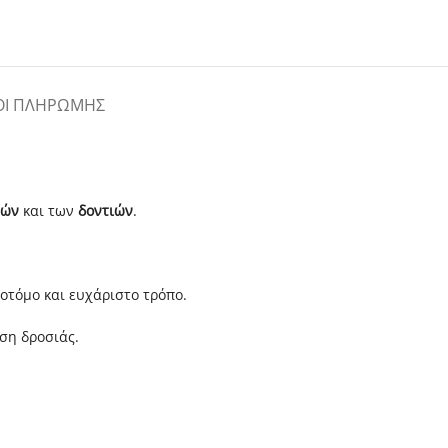
ΟΙ ΠΛΗΡΩΜΉΣ
τών
και των
δοντιών
.
νοτόμο και ευχάριστο τρόπο.
ση δροσιάς.