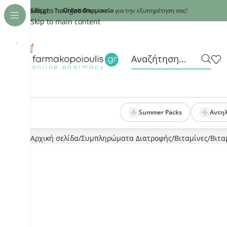
Recaptcha
Skip to navigation
armakopoioulis.gr
- Το
Online Φαρμακείο
για την εξυπηρέτηση σας!
Skip to main content
›
Summer Packs
Αντη
Αρχική σελίδα
Συμπληρώματα Διατροφής
Βιταμίνες
Βιτα