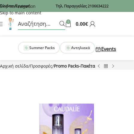
Recaptcha
Skip to navigation
Σύνδεση/Εγγραφή
Τηλ. Παραγγελίες
2106634222
Skip to main content
0
0.00
€
Summer Packs
Αντηλιακά
Events
Αρχική σελίδα
Προσφορές
Promo Packs-Πακέτα