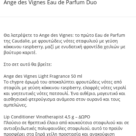
Ange des Vignes Eau de Parfum Duo
Θα λατρέψετε το Ange des Vignes: το πρώτο Eau de Parfum
της Caudalie, με φρουτώδεις νότες σταφυλιού με γεύση
κόκκινου raspberry, μαζί με ενυδατική φροντίδα χειλιών με
βούτυρο καριτέ.
Στο σετ αυτό θα βρείτε:
Ange des Vignes Light Fragrance 50 ml
Το chypre άρωμά του αποκαλύπτει φρουτώδεις νότες από
σταφύλι με γεύση κόκκινου raspberry, ελαφρές νότες νερολί
και γοητευτικές νότες πατσουλί. Ένα αιθέριο, μαγευτικό και
αισθησιακό φτερούγισμα ανάμεσα στον ουρανό και τους
αμπελώνες.
Lip Conditioner Vinotherapist 4,5 g – ΔΩΡΟ
Πλούσιο σε θρεπτικό έλαιο από κουκούτσια σταφυλιού και σε
αντιοξειδωτικές πολυφαινόλες σταφυλιού, αυτό το προϊόν
προσφέρει στα ξηρά χείλη προστασία και ανακούφιση