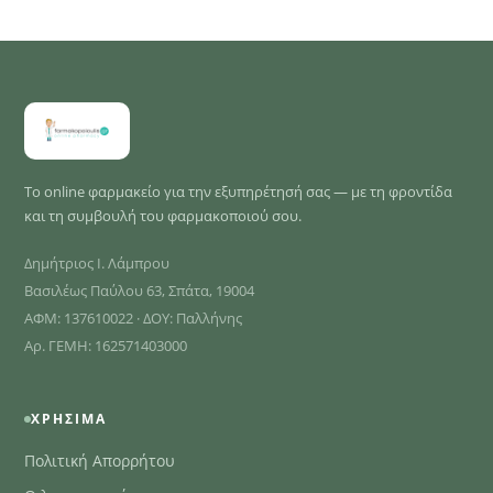
Το online φαρμακείο για την εξυπηρέτησή σας — με τη φροντίδα
και τη συμβουλή του φαρμακοποιού σου.
Δημήτριος Ι. Λάμπρου
Βασιλέως Παύλου 63, Σπάτα, 19004
ΑΦΜ: 137610022 · ΔΟΥ: Παλλήνης
Αρ. ΓΕΜΗ: 162571403000
ΧΡΉΣΙΜΑ
Πολιτική Απορρήτου