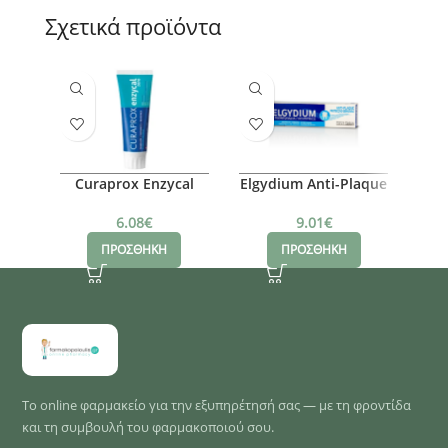
Σχετικά προϊόντα
Curaprox Enzycal
Elgydium Anti-Plaque
S
Zero, 75ml
Jumbo Οδοντόκρεμα,
Fre
100ml
γ
6.08
€
9.01
€
ΠΡΟΣΘΗΚΗ
ΠΡΟΣΘΗΚΗ
Το online φαρμακείο για την εξυπηρέτησή σας — με τη φροντίδα
και τη συμβουλή του φαρμακοποιού σου.