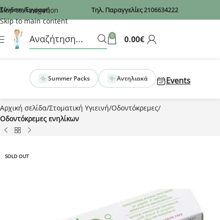
Recaptcha
Skip to navigation
Σύνδεση/Εγγραφή
Τηλ. Παραγγελίες
2106634222
Skip to main content
0
0.00
€
Summer Packs
Αντηλιακά
Events
Αρχική σελίδα
Στοματική Υγιεινή
Οδοντόκρεμες
Οδοντόκρεμες ενηλίκων
SOLD OUT