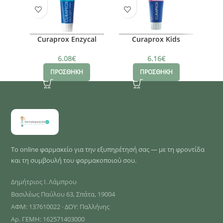
Curaprox Enzycal
Curaprox Kids
E
Zero, 75ml
Οδοντόκρεμα
Swi
Καρπούζι, 1450ppm,
6.08
€
6.16
€
60ml
ΠΡΟΣΘΗΚΗ
ΠΡΟΣΘΗΚΗ
Το online φαρμακείο για την εξυπηρέτησή σας — με τη φροντίδα
και τη συμβουλή του φαρμακοποιού σου.
Δημήτριος Ι. Λάμπρου
Βασιλέως Παύλου 63, Σπάτα, 19004
ΑΦΜ: 137610022 · ΔΟΥ: Παλλήνης
Αρ. ΓΕΜΗ: 162571403000