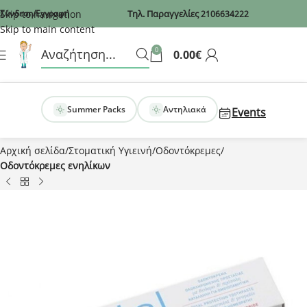
Recaptcha
Skip to navigation
Σύνδεση/Εγγραφή
Τηλ. Παραγγελίες
2106634222
Skip to main content
0
0.00
€
Summer Packs
Αντηλιακά
Events
Αρχική σελίδα
Στοματική Υγιεινή
Οδοντόκρεμες
Οδοντόκρεμες ενηλίκων