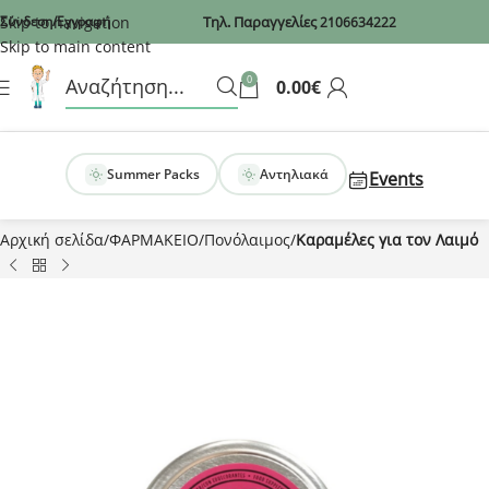
Recaptcha
Skip to navigation
Σύνδεση/Εγγραφή
Τηλ. Παραγγελίες
2106634222
Skip to main content
0
0.00
€
Summer Packs
Αντηλιακά
Events
Αρχική σελίδα
ΦΑΡΜΑΚΕΙΟ
Πονόλαιμος
Καραμέλες για τον Λαιμό