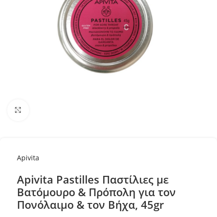
Κλικ για μεγέθυνση
Apivita
Apivita Pastilles Παστίλιες με
Βατόμουρο & Πρόπολη για τον
Πονόλαιμο & τον Βήχα, 45gr