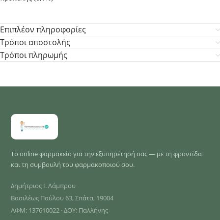
Επιπλέον πληροφορίες
Τρόποι αποστολής
Τρόποι πληρωμής
Το online φαρμακείο για την εξυπηρέτησή σας — με τη φροντίδα
και τη συμβουλή του φαρμακοποιού σου.
Δημήτριος Ι. Λάμπρου
Βασιλέως Παύλου 63, Σπάτα, 19004
ΑΦΜ: 137610022 · ΔΟΥ: Παλλήνης