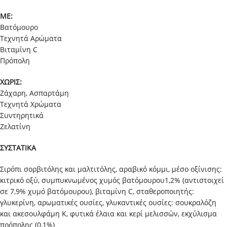
ΜΕ:
Βατόμουρο
Τεχνητά Αρώματα
Βιταμίνη C
Πρόπολη
ΧΩΡΙΣ:
Ζάχαρη, Ασπαρτάμη
Τεχνητά Χρώματα
Συντηρητικά
Ζελατίνη
ΣΥΣΤΑΤΙΚΑ
Σιρόπι σορβιτόλης και μαλτιτόλης, αραβικό κόμμι, μέσο οξίνισης:
κιτρικό οξύ, συμπυκνωμένος χυμός βατόμουρου1,2% (αντιστοιχεί
σε 7,9% χυμό βατόμουρου), βιταμίνη C, σταθεροποιητής:
γλυκερίνη, αρωματικές ουσίες, γλυκαντικές ουσίες: σουκραλόζη
και ακεσουλφάμη Κ, φυτικά έλαια και κερί μελισσών, εκχύλισμα
πρόπολης (0,1%)