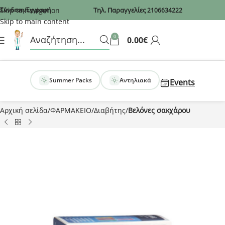
Recaptcha
Skip to navigation
Σύνδεση/Εγγραφή
Τηλ. Παραγγελίες
2106634222
Skip to main content
0
0.00
€
Summer Packs
Αντηλιακά
Events
Αρχική σελίδα
ΦΑΡΜΑΚΕΙΟ
Διαβήτης
Βελόνες σακχάρου