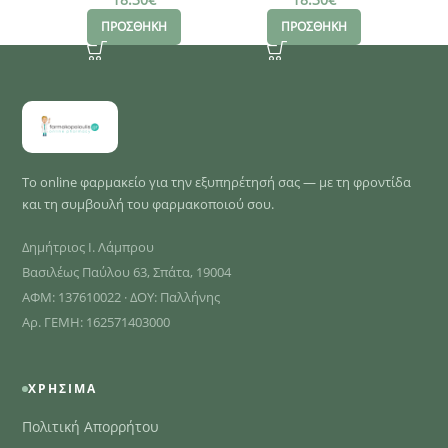
ΠΡΟΣΘΗΚΗ
ΠΡΟΣΘΗΚΗ
Το online φαρμακείο για την εξυπηρέτησή σας — με τη φροντίδα
και τη συμβουλή του φαρμακοποιού σου.
Δημήτριος Ι. Λάμπρου
Βασιλέως Παύλου 63, Σπάτα, 19004
ΑΦΜ: 137610022 · ΔΟΥ: Παλλήνης
Αρ. ΓΕΜΗ: 162571403000
ΧΡΉΣΙΜΑ
Πολιτική Απορρήτου