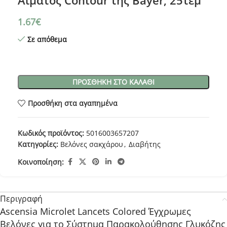
Αίματος Contour της Bayer, 25τεμ
1.67
€
Σε απόθεμα
ΠΡΟΣΘΉΚΗ ΣΤΟ ΚΑΛΆΘΙ
Προσθήκη στα αγαπημένα
Κωδικός προϊόντος:
5016003657207
Κατηγορίες:
Βελόνες σακχάρου
,
Διαβήτης
Κοινοποίηση:
Περιγραφή
Ascensia Microlet Lancets Colored Έγχρωμες
Βελόνες για το Σύστημα Παρακολούθησης Γλυκόζης