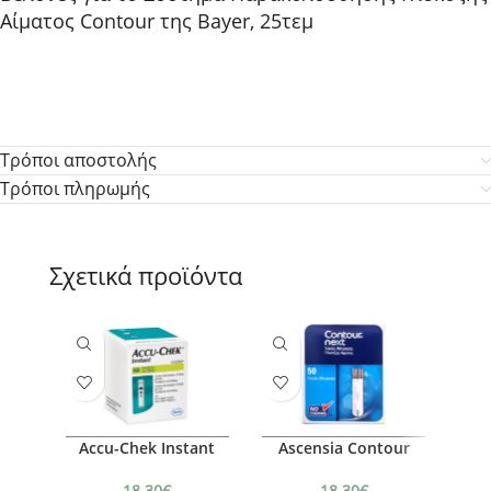
Αίματος Contour της Bayer, 25τεμ
Τρόποι αποστολής
Τρόποι πληρωμής
Σχετικά προϊόντα
Accu-Chek Instant
Ascensia Contour
Next
Α
18.30
€
18.30
€