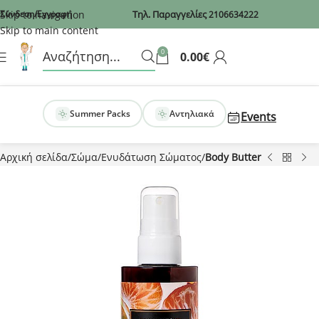
Recaptcha
Skip to navigation
Σύνδεση/Εγγραφή
Τηλ. Παραγγελίες
2106634222
Skip to main content
0
0.00
€
Summer Packs
Αντηλιακά
Events
Αρχική σελίδα
Σώμα
Ενυδάτωση Σώματος
Body Butter