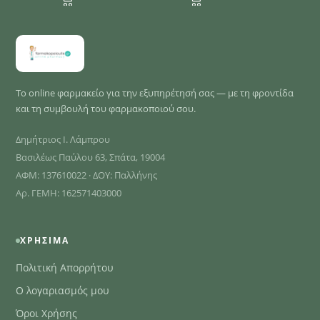
Το online φαρμακείο για την εξυπηρέτησή σας — με τη φροντίδα
και τη συμβουλή του φαρμακοποιού σου.
Δημήτριος Ι. Λάμπρου
Βασιλέως Παύλου 63, Σπάτα, 19004
ΑΦΜ: 137610022 · ΔΟΥ: Παλλήνης
Αρ. ΓΕΜΗ: 162571403000
ΧΡΉΣΙΜΑ
Πολιτική Απορρήτου
Ο λογαριασμός μου
Όροι Χρήσης