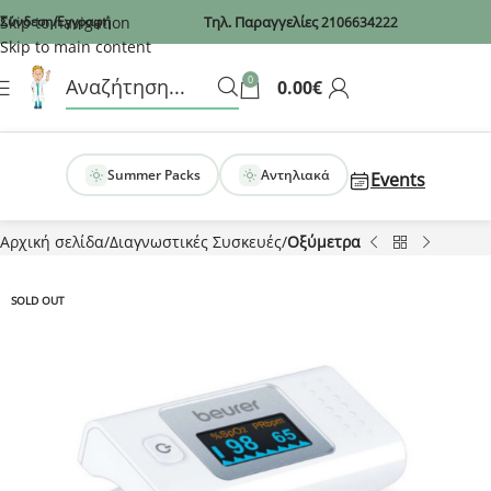
Recaptcha
Skip to navigation
Σύνδεση/Εγγραφή
Τηλ. Παραγγελίες
2106634222
Skip to main content
0
0.00
€
Summer Packs
Αντηλιακά
Events
Αρχική σελίδα
Διαγνωστικές Συσκευές
Οξύμετρα
SOLD OUT