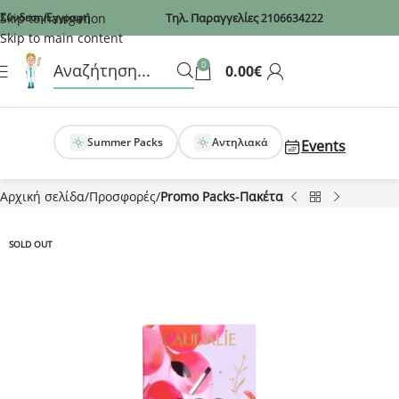
Recaptcha
Skip to navigation
Σύνδεση/Εγγραφή
Τηλ. Παραγγελίες
2106634222
Skip to main content
0
0.00
€
Summer Packs
Αντηλιακά
Events
Αρχική σελίδα
Προσφορές
Promo Packs-Πακέτα
SOLD OUT