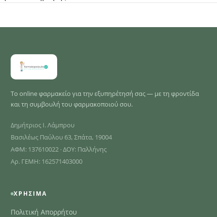
Το online φαρμακείο για την εξυπηρέτησή σας — με τη φροντίδα
και τη συμβουλή του φαρμακοποιού σου.
Δημήτριος Ι. Λάμπρου
Βασιλέως Παύλου 63, Σπάτα, 19004
ΑΦΜ: 137610022 · ΔΟΥ: Παλλήνης
Αρ. ΓΕΜΗ: 162571403000
ΧΡΉΣΙΜΑ
Πολιτική Απορρήτου