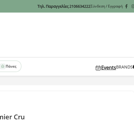
Τηλ. Παραγγελίες
Σύνδεση / Εγγραφή
2106634222
Πάνες
BRANDS
Events
mier Cru