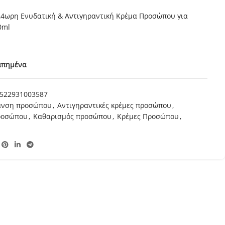
h 24ωρη Ενυδατική & Αντιγηραντική Κρέμα Προσώπου για
0ml
απημένα
522931003587
ανση προσώπου
,
Αντιγηραντικές κρέμες προσώπου
,
προσώπου
,
Καθαρισμός προσώπου
,
Κρέμες Προσώπου
,