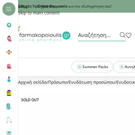
Recaptcha
Skip to navigation
armakopoioulis.gr
- Το
Online Φαρμακείο
για την εξυπηρέτηση σας!
Skip to main content
Summer Packs
Αντη
Αρχική σελίδα
Πρόσωπο
Ενυδάτωση προσώπου
Ενυδατικ
SOLD OUT