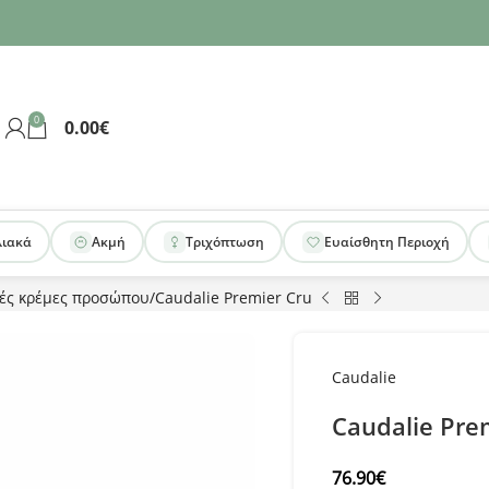
0
0.00
€
λιακά
Ακμή
Τριχόπτωση
Ευαίσθητη Περιοχή
ές κρέμες προσώπου
Caudalie Premier Cru
Caudalie
Caudalie Pre
76.90
€