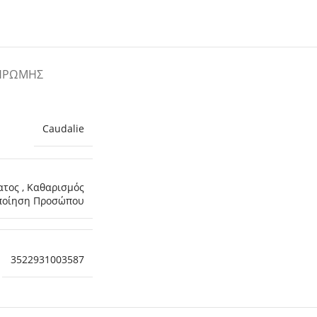
ΗΡΩΜΉΣ
Caudalie
ατος
,
Καθαρισμός
ποίηση Προσώπου
3522931003587