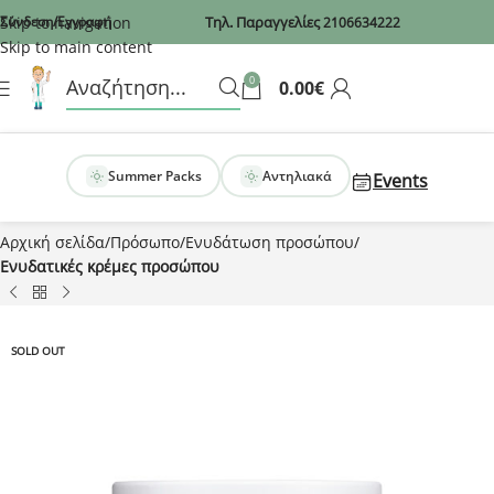
Recaptcha
Skip to navigation
Σύνδεση/Εγγραφή
Τηλ. Παραγγελίες
2106634222
Skip to main content
0
0.00
€
Summer Packs
Αντηλιακά
Events
Αρχική σελίδα
Πρόσωπο
Ενυδάτωση προσώπου
Ενυδατικές κρέμες προσώπου
SOLD OUT