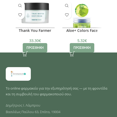
Thank You Farmer
Aloe+ Colors Face
True Water Deep
Scrub
Cream 50ml
33.30
€
5.32
€
ΠΡΟΣΘΗΚΗ
ΠΡΟΣΘΗΚΗ
Το online φαρμακείο για την εξυπηρέτησή σας — με τη φροντίδα
και τη συμβουλή του φαρμακοποιού σου.
Δημήτριος Ι. Λάμπρου
Βασιλέως Παύλου 63, Σπάτα, 19004