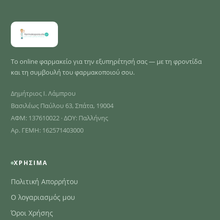
Το online φαρμακείο για την εξυπηρέτησή σας — με τη φροντίδα
και τη συμβουλή του φαρμακοποιού σου.
Δημήτριος Ι. Λάμπρου
Βασιλέως Παύλου 63, Σπάτα, 19004
ΑΦΜ: 137610022 · ΔΟΥ: Παλλήνης
Αρ. ΓΕΜΗ: 162571403000
ΧΡΉΣΙΜΑ
Πολιτική Απορρήτου
Ο λογαριασμός μου
Όροι Χρήσης