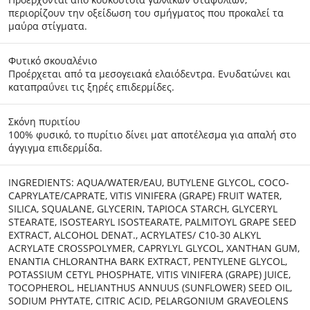
περιορίζουν την οξείδωση του σμήγματος που προκαλεί τα
μαύρα στίγματα.
Φυτικό σκουαλένιο
Προέρχεται από τα μεσογειακά ελαιόδεντρα. Ενυδατώνει και
καταπραΰνει τις ξηρές επιδερμίδες.
Σκόνη πυριτίου
100% φυσικό, το πυρίτιο δίνει ματ αποτέλεσμα για απαλή στο
άγγιγμα επιδερμίδα.
INGREDIENTS: AQUA/WATER/EAU, BUTYLENE GLYCOL, COCO-
CAPRYLATE/CAPRATE, VITIS VINIFERA (GRAPE) FRUIT WATER,
SILICA, SQUALANE, GLYCERIN, TAPIOCA STARCH, GLYCERYL
STEARATE, ISOSTEARYL ISOSTEARATE, PALMITOYL GRAPE SEED
EXTRACT, ALCOHOL DENAT., ACRYLATES/ C10-30 ALKYL
ACRYLATE CROSSPOLYMER, CAPRYLYL GLYCOL, XANTHAN GUM,
ENANTIA CHLORANTHA BARK EXTRACT, PENTYLENE GLYCOL,
POTASSIUM CETYL PHOSPHATE, VITIS VINIFERA (GRAPE) JUICE,
TOCOPHEROL, HELIANTHUS ANNUUS (SUNFLOWER) SEED OIL,
SODIUM PHYTATE, CITRIC ACID, PELARGONIUM GRAVEOLENS