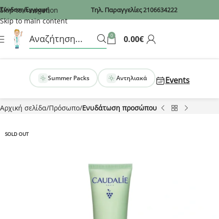
Recaptcha
Skip to navigation
Σύνδεση/Εγγραφή
Τηλ. Παραγγελίες
2106634222
Skip to main content
0
0.00
€
Summer Packs
Αντηλιακά
Events
Αρχική σελίδα
Πρόσωπο
Ενυδάτωση προσώπου
SOLD OUT