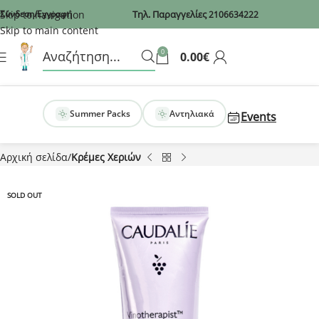
Recaptcha
Skip to navigation
Σύνδεση/Εγγραφή
Τηλ. Παραγγελίες
2106634222
Skip to main content
0
0.00
€
Summer Packs
Αντηλιακά
Events
Αρχική σελίδα
Κρέμες Χεριών
SOLD OUT