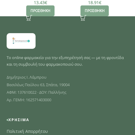
14x4gr
C
13.43
€
18.91
€
ΠΡΟΣΘΗΚΗ
ΠΡΟΣΘΗΚΗ
Το online φαρμακείο για την εξυπηρέτησή σας — με τη φροντίδα
και τη συμβουλή του φαρμακοποιού σου.
Δημήτριος Ι. Λάμπρου
Βασιλέως Παύλου 63, Σπάτα, 19004
ΑΦΜ: 137610022 · ΔΟΥ: Παλλήνης
Αρ. ΓΕΜΗ: 162571403000
ΧΡΉΣΙΜΑ
Πολιτική Απορρήτου