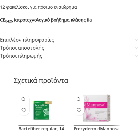
12 φακελίσκοι για πόσιμο εναιώρημα
CE
Ιατροτεχνολογικό βοήθημα κλάσης ΙΙa
0426
Επιπλέον πληροφορίες
Τρόποι αποστολής
Τρόποι πληρωμής
Σχετικά προϊόντα
Bactefiber reqular, 14
Frezyderm dMannosa
Int
Sachets
& Cranberry Extract,