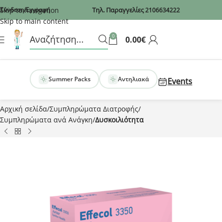
Recaptcha
Skip to navigation
Σύνδεση/Εγγραφή
Τηλ. Παραγγελίες
2106634222
Skip to main content
0
0.00
€
Summer Packs
Αντηλιακά
Events
Αρχική σελίδα
Συμπληρώματα Διατροφής
Συμπληρώματα ανά Ανάγκη
Δυσκοιλιότητα