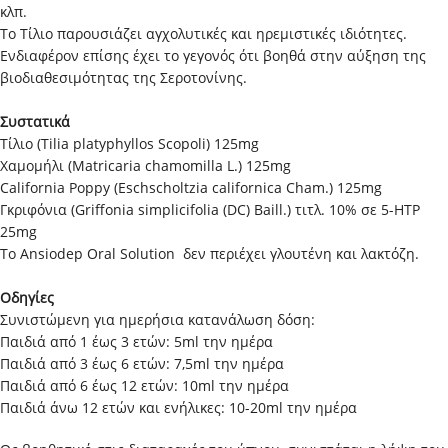
κλπ.
Το Τίλιο παρουσιάζει αγχολυτικές και ηρεμιστικές ιδιότητες.
Ενδιαφέρον επίσης έχει το γεγονός ότι βοηθά στην αύξηση της
βιοδιαθεσιμότητας της Σεροτονίνης.
Συστατικά
Τίλιο (Tilia platyphyllos Scopoli) 125mg
Χαμομήλι (Matricaria chamomilla L.) 125mg
California Poppy (Eschscholtzia californica Cham.) 125mg
Γκριφόνια (Griffonia simplicifolia (DC) Baill.) τιτλ. 10% σε 5-HTP
25mg
Το Ansiodep Oral Solution δεν περιέχει γλουτένη και λακτόζη.
Οδηγίες
Συνιστώμενη για ημερήσια κατανάλωση δόση:
Παιδιά από 1 έως 3 ετών: 5ml την ημέρα
Παιδιά από 3 έως 6 ετών: 7,5ml την ημέρα
Παιδιά από 6 έως 12 ετών: 10ml την ημέρα
Παιδιά άνω 12 ετών και ενήλικες: 10-20ml την ημέρα