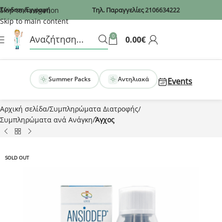
Recaptcha
Skip to navigation
Σύνδεση/Εγγραφή
Τηλ. Παραγγελίες
2106634222
Skip to main content
0
0.00
€
Summer Packs
Αντηλιακά
Events
Αρχική σελίδα
Συμπληρώματα Διατροφής
Συμπληρώματα ανά Ανάγκη
Άγχος
SOLD OUT