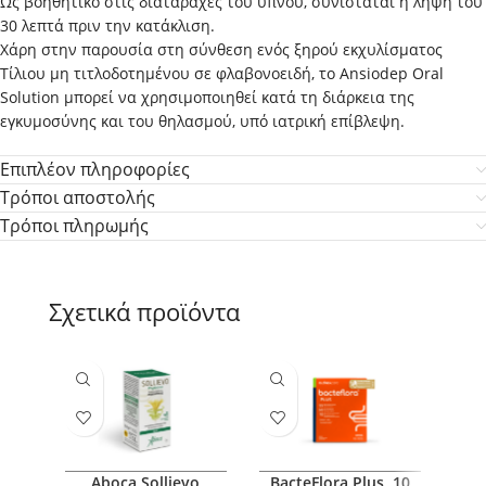
Ως βοηθητικό στις διαταραχές του ύπνου, συνιστάται η λήψη του
30 λεπτά πριν την κατάκλιση.
Χάρη στην παρουσία στη σύνθεση ενός ξηρού εκχυλίσματος
Τίλιου μη τιτλοδοτημένου σε φλαβονοειδή, το Ansiodep Oral
Solution μπορεί να χρησιμοποιηθεί κατά τη διάρκεια της
εγκυμοσύνης και του θηλασμού, υπό ιατρική επίβλεψη.
Επιπλέον πληροφορίες
Τρόποι αποστολής
Τρόποι πληρωμής
Σχετικά προϊόντα
Aboca Sollievo
BacteFlora Plus, 10
NUT